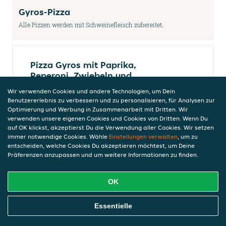
Gyros-Pizza
Alle Pizzen werden mit Schweinefleisch zubereitet.
Pizza Gyros mit Paprika,
Peperoni, Zwiebeln und
Knoblauch
Wir verwenden Cookies und andere Technologien, um Dein
11,00 €
Benutzererlebnis zu verbessern und zu personalisieren, für Analysen zur
Optimierung und Werbung in Zusammenarbeit mit Dritten. Wir
verwenden unsere eigenen Cookies und Cookies von Dritten. Wenn Du
auf OK klickst, akzeptierst Du die Verwendung aller Cookies. Wir setzen
immer notwendige Cookies. Wähle
Einstellungen verwalten
, um zu
Pizza Gyros mit Champignons,
entscheiden, welche Cookies Du akzeptieren möchtest, um Deine
Jalapenos und Knoblauch
Präferenzen anzupassen und um weitere Informationen zu finden.
(scharf)
11,00 €
OK
Online Essen Bestellen
Essentielle
Pizza Gyros mit Feta, Zwiebeln