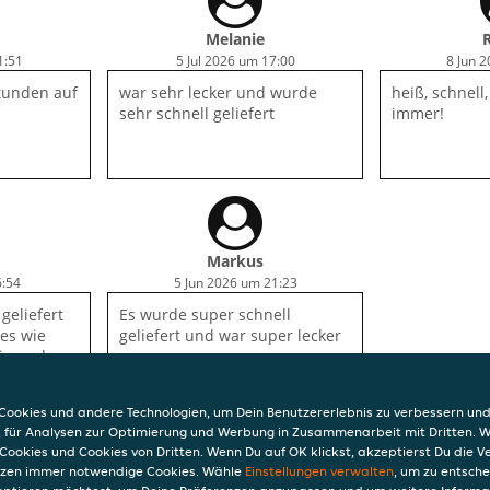
Melanie
1:51
5 Jul 2026 um 17:00
8 Jun 
tunden auf
war sehr lecker und wurde
heiß, schnell,
sehr schnell geliefert
immer!
Markus
6:54
5 Jun 2026 um 21:23
geliefert
Es wurde super schnell
es wie
geliefert und war super lecker
ig und
o.
ookies und andere Technologien, um Dein Benutzererlebnis zu verbessern und
, für Analysen zur Optimierung und Werbung in Zusammenarbeit mit Dritten. 
Cookies und Cookies von Dritten. Wenn Du auf OK klickst, akzeptierst Du die 
etzen immer notwendige Cookies. Wähle
Einstellungen verwalten
, um zu entsch