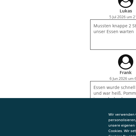
Lukas
5 Jul 2026 um 2
Mussten knappe 2 S
unser Essen warten
Frank
6 Jun 2026 um 
Essen wurde schnell 
und war heiß. Pomm
immer lecker knuspr
frisch, Burger ebens
Wir verwenden C
personalisieren
unsere eigenen 
Cookies. Wir s